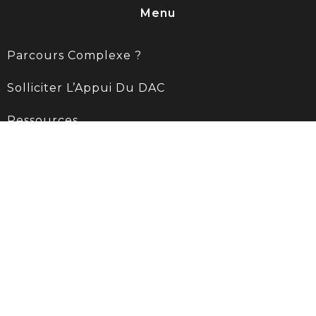
Menu
Parcours Complexe ?
Solliciter L’Appui Du DAC
Ressources
Contact
Rond point de la victoire
27130 VERNEUIL D'AVRE ET D'ITON
02 32 30 23 48