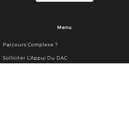
Menu
Parcours Complexe ?
Solliciter L’Appui Du DAC
Ressources
Contact
Rond point de la victoire
27130 VERNEUIL D'AVRE ET D'ITON