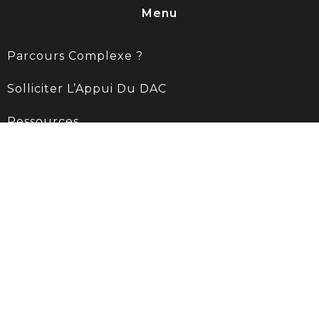
Menu
Parcours Complexe ?
Solliciter L’Appui Du DAC
Ressources
Contact
Rond point de la victoire
27130 VERNEUIL D'AVRE ET D'ITON
02 32 30 23 48