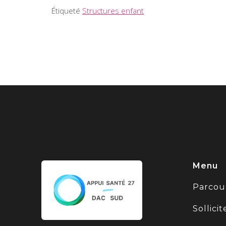
Étiqueté
Structures enfant
Menu
Parcou
Sollici