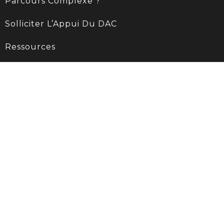
Parcours Complexe ?
Solliciter L’Appui Du DAC
Ressources
Contact
Rond point de la victoire
27130 VERNEUIL D'AVRE ET D'ITON
02 32 30 23 48
Avec le soutien de l'ARS Normandie